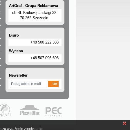
ć
ArtGraf - Grupa Reklamowa
ul. Bł. Królowej Jadwigi 32
70-262 Szczecin
Biuro
+48 500 222 333
Wycena
+48 507 096 696
Newsletter
acza wyrażenie zgody na to.