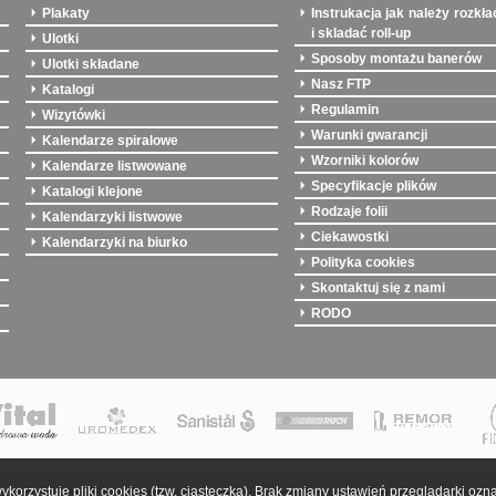
Plakaty
Instrukacja jak należy rozkła
i skladać roll-up
Ulotki
Sposoby montażu banerów
Ulotki składane
Nasz FTP
Katalogi
Regulamin
Wizytówki
Warunki gwarancji
Kalendarze spiralowe
Wzorniki kolorów
Kalendarze listwowane
Specyfikacje plików
Katalogi klejone
Rodzaje folii
Kalendarzyki listwowe
Ciekawostki
Kalendarzyki na biurko
Polityka cookies
Skontaktuj się z nami
RODO
ykorzystuje pliki cookies (tzw. ciasteczka). Brak zmiany ustawień przeglądarki ozn