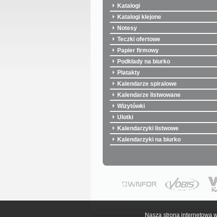
Katalogi
Katalogi klejone
Notesy
Teczki ofertowe
Papier firmowy
Podkłady na biurko
Platakty
Kalendarze spiralowe
Kalendarze listwowane
Wizytówki
Ulotki
Kalendarzyki listwowe
Kalendarzyki na biurko
Nasza strona internetowa w