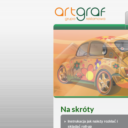
Na skróty
Instrukacja jak należy rozkłać i
skladać roll-up