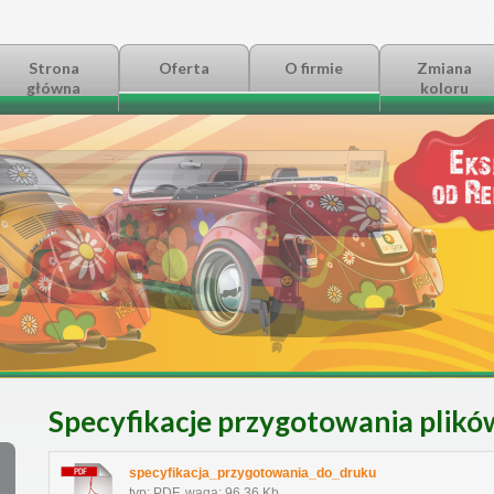
Strona
Oferta
O firmie
Zmiana
główna
koloru
Specyfikacje przygotowania plikó
specyfikacja_przygotowania_do_druku
typ: PDF, waga: 96.36 Kb