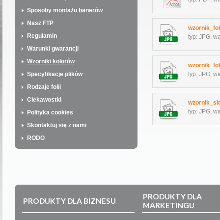
Sposoby montażu banerów
Nasz FTP
wzornik_fo
Regulamin
typ: JPG, w
Warunki gwarancji
Wzorniki kolorów
wzornik_fo
Specyfikacje plików
typ: JPG, w
Rodzaje folii
Ciekawostki
wzornik_si
typ: JPG, w
Polityka cookies
Skontaktuj się z nami
RODO
PRODUKTY DLA
PRODUKTY DLA BIZNESU
MARKETINGU