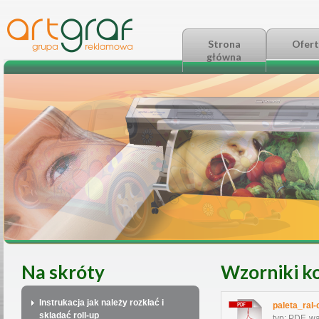
Strona
Ofert
główna
Na skróty
Wzorniki k
Instrukacja jak należy rozkłać i
paleta_ral
skladać roll-up
typ: PDF, w